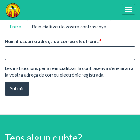
Togg
navig
Vés
Entra
Reinicialitzeu la vostra contrasenya
(pestanya
Pestanyes
al
activa)
contingut
primàries
Nom d'usuari o adreça de correu electrònic
Les instruccions per a reinicialitzar la contrasenya s'enviaran a
la vostra adreça de correu electrònic registrada.
Submit
Tens algun dubte?